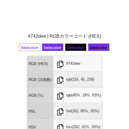
#742dee | RGBカラーコード (HEX)
#742dee
RGB (HEX)
rgb(116, 45, 238)
RGB (10進数)
rgb(45%, 18%, 93%)
RGB (%)
hsl(262, 85%, 55%)
HSL
hsv(262, 81%, 93%)
HSV