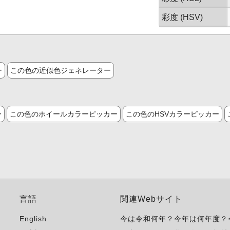
彩度 (HSV)
ー
この色の近似色ジェネレーター
ー
この色のホイールカラーピッカー
この色のHSVカラーピッカー
言語
関連Webサイト
English
今は令和何年？今年は何年度？