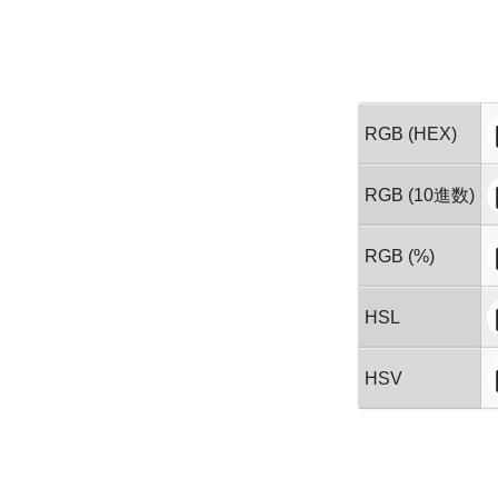
RGB (HEX)
RGB (10進数)
RGB (%)
HSL
HSV