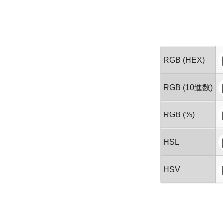
RGB (HEX)
RGB (10進数)
RGB (%)
HSL
HSV