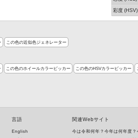
彩度 (HSV)
ー
この色の近似色ジェネレーター
ー
この色のホイールカラーピッカー
この色のHSVカラーピッカー
言語
関連Webサイト
English
今は令和何年？今年は何年度？