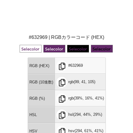
#632969 | RGBカラーコード (HEX)
#632969
RGB (HEX)
rgb(99, 41, 105)
RGB (10進数)
rgb(39%, 16%, 41%)
RGB (%)
hsl(294, 44%, 29%)
HSL
hsv(294, 61%, 41%)
HSV