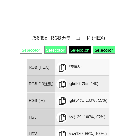
#56ff8c | RGBカラーコード (HEX)
#56ff8c
RGB (HEX)
rgb(86, 255, 140)
RGB (10進数)
rgb(34%, 100%, 55%)
RGB (%)
hsl(139, 100%, 67%)
HSL
hsv(139, 66%, 100%)
HSV