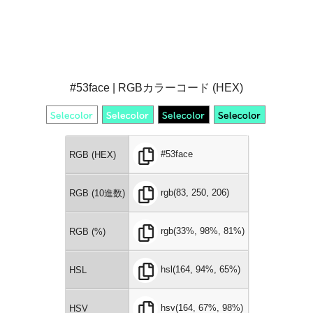
#53face | RGBカラーコード (HEX)
#53face
RGB (HEX)
rgb(83, 250, 206)
RGB (10進数)
rgb(33%, 98%, 81%)
RGB (%)
hsl(164, 94%, 65%)
HSL
hsv(164, 67%, 98%)
HSV