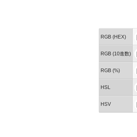
RGB (HEX)
RGB (10進数)
RGB (%)
HSL
HSV