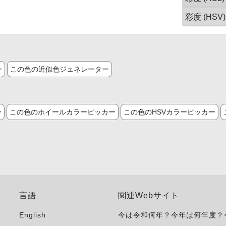
彩度 (HSV)
ー
この色の近似色ジェネレーター
ー
この色のホイールカラーピッカー
この色のHSVカラーピッカー
言語
関連Webサイト
English
今は令和何年？今年は何年度？