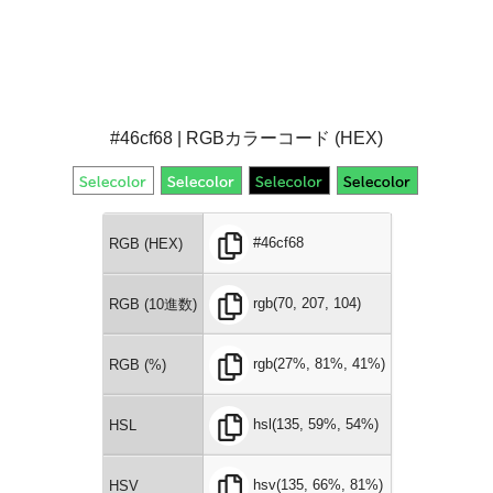
#46cf68 | RGBカラーコード (HEX)
#46cf68
RGB (HEX)
rgb(70, 207, 104)
RGB (10進数)
rgb(27%, 81%, 41%)
RGB (%)
hsl(135, 59%, 54%)
HSL
hsv(135, 66%, 81%)
HSV