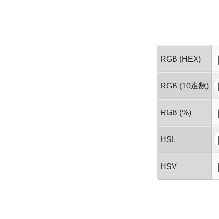
RGB (HEX)
RGB (10進数)
RGB (%)
HSL
HSV