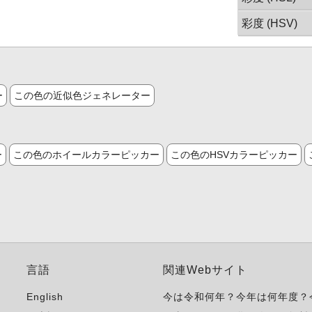
彩度 (HSV)
ー
この色の近似色ジェネレーター
ー
この色のホイールカラーピッカー
この色のHSVカラーピッカー
言語
関連Webサイト
English
今は令和何年？今年は何年度？