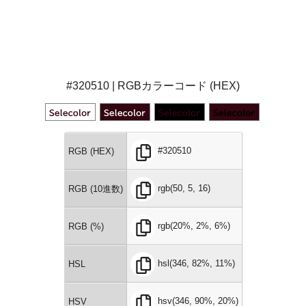
#320510 | RGBカラーコード (HEX)
#320510
RGB (HEX)
rgb(50, 5, 16)
RGB (10進数)
rgb(20%, 2%, 6%)
RGB (%)
hsl(346, 82%, 11%)
HSL
hsv(346, 90%, 20%)
HSV