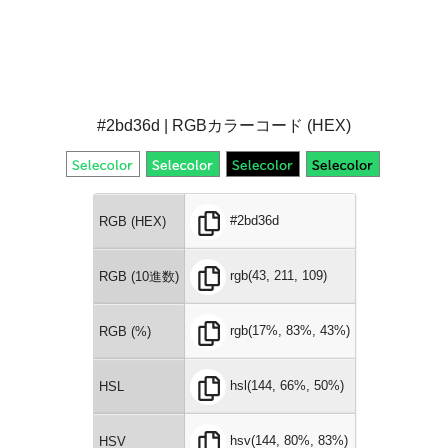
#2bd36d | RGBカラーコード (HEX)
#2bd36d
RGB (HEX)
rgb(43, 211, 109)
RGB (10進数)
rgb(17%, 83%, 43%)
RGB (%)
hsl(144, 66%, 50%)
HSL
hsv(144, 80%, 83%)
HSV