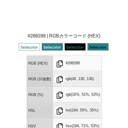
#288288 | RGBカラーコード (HEX)
#288288
RGB (HEX)
rgb(40, 130, 136)
RGB (10進数)
rgb(16%, 51%, 53%)
RGB (%)
hsl(184, 55%, 35%)
HSL
hsv(184, 71%, 53%)
HSV