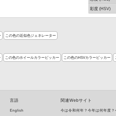
彩度 (HSV)
ー
この色の近似色ジェネレーター
ー
この色のホイールカラーピッカー
この色のHSVカラーピッカー
言語
関連Webサイト
English
今は令和何年？今年は何年度？