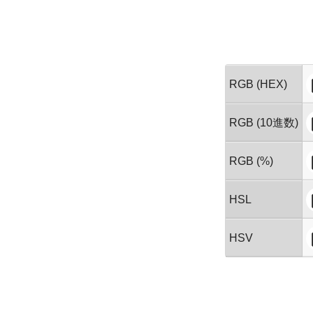
RGB (HEX)
RGB (10進数)
RGB (%)
HSL
HSV