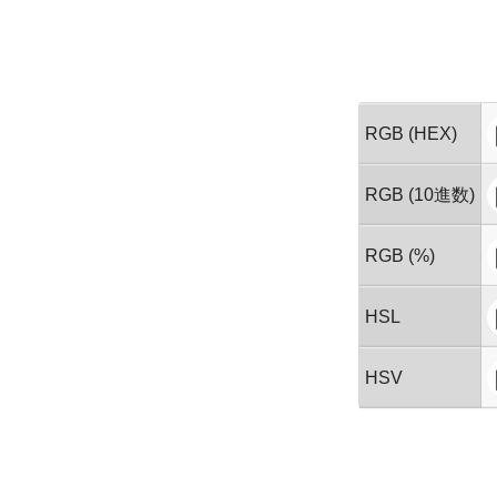
RGB (HEX)
RGB (10進数)
RGB (%)
HSL
HSV