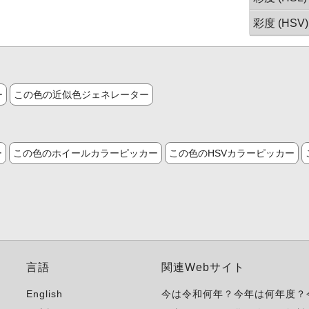
彩度 (HSV)
ー
この色の近似色ジェネレーター
ー
この色のホイールカラーピッカー
この色のHSVカラーピッカー
言語
関連Webサイト
English
今は令和何年？今年は何年度？