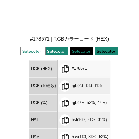
#178571 | RGBカラーコード (HEX)
#178571
RGB (HEX)
rgb(23, 133, 113)
RGB (10進数)
rgb(9%, 52%, 44%)
RGB (%)
hsl(169, 71%, 31%)
HSL
hsv(169, 83%, 52%)
HSV