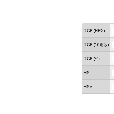
RGB (HEX)
RGB (10進数)
RGB (%)
HSL
HSV