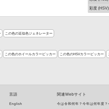
彩度 (HSV)
ー
この色の近似色ジェネレーター
ー
この色のホイールカラーピッカー
この色のHSVカラーピッカー
言語
関連Webサイト
English
今は令和何年？今年は何年度？