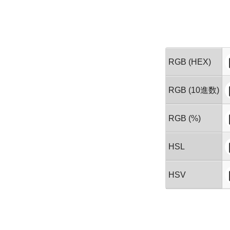
RGB (HEX)
RGB (10進数)
RGB (%)
HSL
HSV