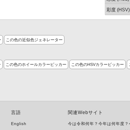
彩度 (HSV)
ー
この色の近似色ジェネレーター
ー
この色のホイールカラーピッカー
この色のHSVカラーピッカー
言語
関連Webサイト
English
今は令和何年？今年は何年度？