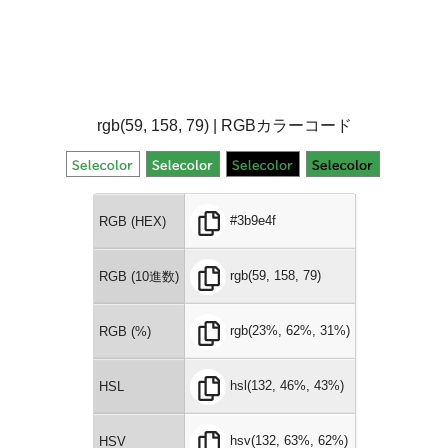
rgb(59, 158, 79) | RGBカラーコード
#3b9e4f
RGB (HEX)
rgb(59, 158, 79)
RGB (10進数)
rgb(23%, 62%, 31%)
RGB (%)
hsl(132, 46%, 43%)
HSL
hsv(132, 63%, 62%)
HSV