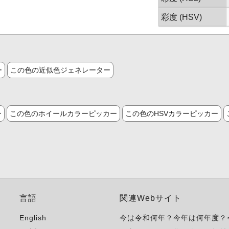
彩度 (HSV)
ー
この色の近似色ジェネレーター
ー
この色のホイールカラーピッカー
この色のHSVカラーピッカー
言語
関連Webサイト
English
今は令和何年？今年は何年度？