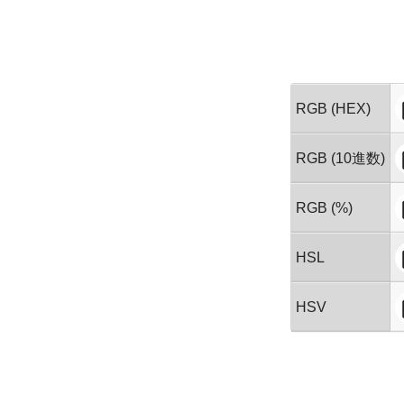
RGB (HEX)
RGB (10進数)
RGB (%)
HSL
HSV