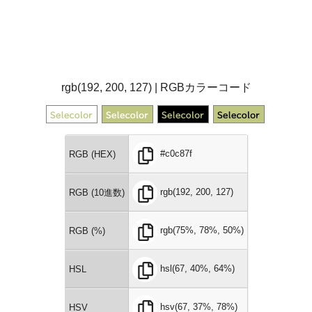
rgb(192, 200, 127) | RGBカラーコード
#c0c87f
RGB (HEX)
rgb(192, 200, 127)
RGB (10進数)
rgb(75%, 78%, 50%)
RGB (%)
hsl(67, 40%, 64%)
HSL
hsv(67, 37%, 78%)
HSV