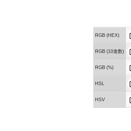
RGB (HEX)
RGB (10進数)
RGB (%)
HSL
HSV