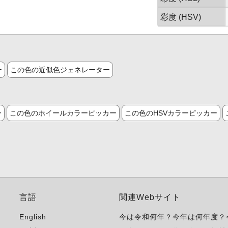
彩度 (HSV)
ー
この色の近似色ジェネレーター
ー
この色のホイールカラーピッカー
この色のHSVカラーピッカー
言語
関連Webサイト
English
今は令和何年？今年は何年度？