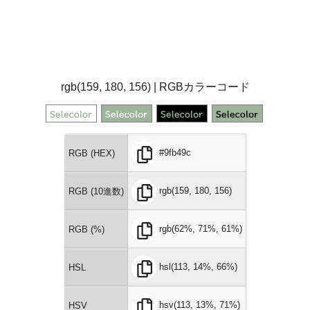
rgb(159, 180, 156) | RGBカラーコード
#9fb49c
RGB (HEX)
rgb(159, 180, 156)
RGB (10進数)
rgb(62%, 71%, 61%)
RGB (%)
hsl(113, 14%, 66%)
HSL
hsv(113, 13%, 71%)
HSV