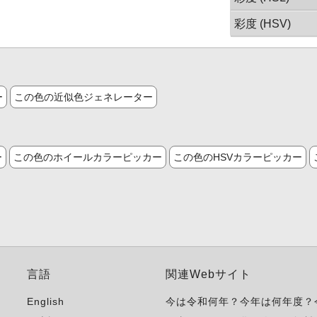
彩度 (HSV)
ー
この色の近似色ジェネレーター
ー
この色のホイールカラーピッカー
この色のHSVカラーピッカー
言語
関連Webサイト
English
今は令和何年？今年は何年度？