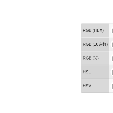
RGB (HEX)
RGB (10進数)
RGB (%)
HSL
HSV