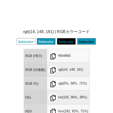
rgb(14, 148, 181) | RGBカラーコード
#0e94b5
RGB (HEX)
rgb(14, 148, 181)
RGB (10進数)
rgb(5%, 58%, 71%)
RGB (%)
hsl(192, 86%, 38%)
HSL
hsv(192, 92%, 71%)
HSV