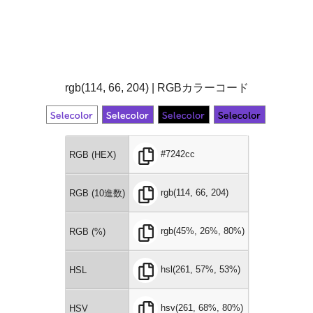
rgb(114, 66, 204) | RGBカラーコード
#7242cc
RGB (HEX)
rgb(114, 66, 204)
RGB (10進数)
rgb(45%, 26%, 80%)
RGB (%)
hsl(261, 57%, 53%)
HSL
hsv(261, 68%, 80%)
HSV