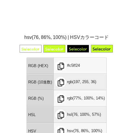
hsv(76, 86%, 100%) | HSVカラーコード
#c5ff24
RGB (HEX)
rgb(197, 255, 36)
RGB (10進数)
rgb(77%, 100%, 14%)
RGB (%)
hsl(76, 100%, 57%)
HSL
hsv(76, 86%, 100%)
HSV