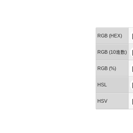
RGB (HEX)
RGB (10進数)
RGB (%)
HSL
HSV