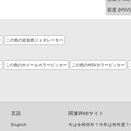
彩度 (HSV)
ー
この色の近似色ジェネレーター
ー
この色のホイールカラーピッカー
この色のHSVカラーピッカー
言語
関連Webサイト
English
今は令和何年？今年は何年度？