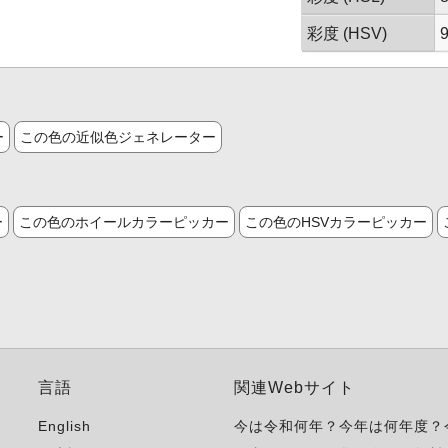
彩度 (HSV)
ー
この色の近似色ジェネレーター
ー
この色のホイールカラーピッカー
この色のHSVカラーピッカー
言語
関連Webサイト
English
今は令和何年？今年は何年度？