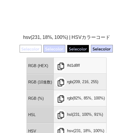
hsv(231, 18%, 100%) | HSVカラーコード
#d1d8ff
RGB (HEX)
rgb(209, 216, 255)
RGB (10進数)
rgb(82%, 85%, 100%)
RGB (%)
hsl(231, 100%, 91%)
HSL
hsv(231, 18%, 100%)
HSV