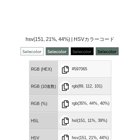
hsv(151, 21%, 44%) | HSVカラーコード
#597065
RGB (HEX)
rgb(89, 112, 101)
RGB (10進数)
rgb(35%, 44%, 40%)
RGB (%)
hsl(151, 11%, 39%)
HSL
hsv(151, 21%, 44%)
HSV