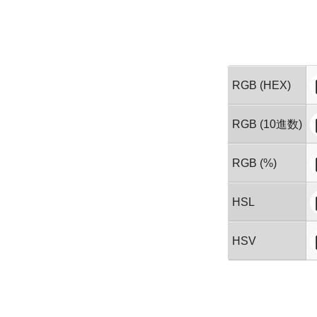
RGB (HEX)
RGB (10進数)
RGB (%)
HSL
HSV