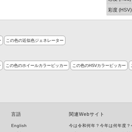
彩度 (HSV)
ー
この色の近似色ジェネレーター
ー
この色のホイールカラーピッカー
この色のHSVカラーピッカー
言語
関連Webサイト
English
今は令和何年？今年は何年度？