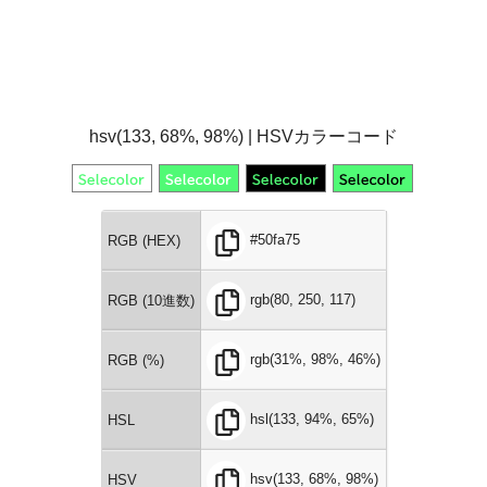
hsv(133, 68%, 98%) | HSVカラーコード
#50fa75
RGB (HEX)
rgb(80, 250, 117)
RGB (10進数)
rgb(31%, 98%, 46%)
RGB (%)
hsl(133, 94%, 65%)
HSL
hsv(133, 68%, 98%)
HSV