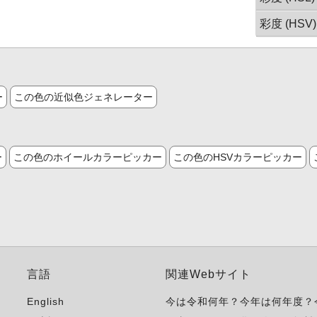
彩度 (HSV)
ー
この色の近似色ジェネレーター
ー
この色のホイールカラーピッカー
この色のHSVカラーピッカー
言語
関連Webサイト
English
今は令和何年？今年は何年度？