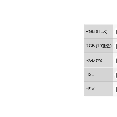
RGB (HEX)
RGB (10進数)
RGB (%)
HSL
HSV