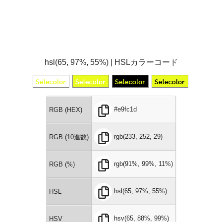
hsl(65, 97%, 55%) | HSLカラーコード
#e9fc1d
RGB (HEX)
rgb(233, 252, 29)
RGB (10進数)
rgb(91%, 99%, 11%)
RGB (%)
hsl(65, 97%, 55%)
HSL
hsv(65, 88%, 99%)
HSV