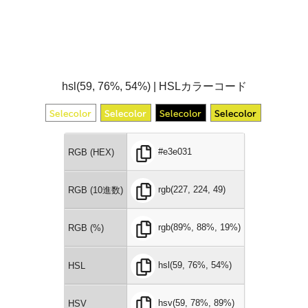
hsl(59, 76%, 54%) | HSLカラーコード
#e3e031
RGB (HEX)
rgb(227, 224, 49)
RGB (10進数)
rgb(89%, 88%, 19%)
RGB (%)
hsl(59, 76%, 54%)
HSL
hsv(59, 78%, 89%)
HSV