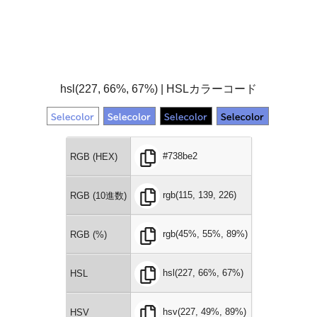
hsl(227, 66%, 67%) | HSLカラーコード
#738be2
RGB (HEX)
rgb(115, 139, 226)
RGB (10進数)
rgb(45%, 55%, 89%)
RGB (%)
hsl(227, 66%, 67%)
HSL
hsv(227, 49%, 89%)
HSV