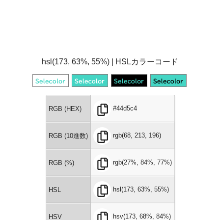
hsl(173, 63%, 55%) | HSLカラーコード
#44d5c4
RGB (HEX)
rgb(68, 213, 196)
RGB (10進数)
rgb(27%, 84%, 77%)
RGB (%)
hsl(173, 63%, 55%)
HSL
hsv(173, 68%, 84%)
HSV