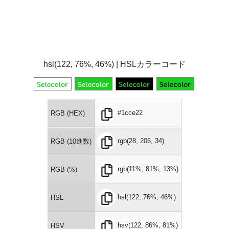
hsl(122, 76%, 46%) | HSLカラーコード
#1cce22
RGB (HEX)
rgb(28, 206, 34)
RGB (10進数)
rgb(11%, 81%, 13%)
RGB (%)
hsl(122, 76%, 46%)
HSL
hsv(122, 86%, 81%)
HSV