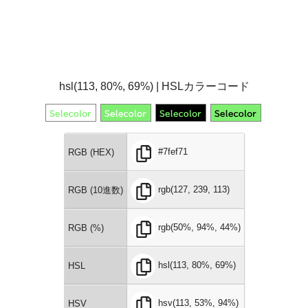
hsl(113, 80%, 69%) | HSLカラーコード
#7fef71
RGB (HEX)
rgb(127, 239, 113)
RGB (10進数)
rgb(50%, 94%, 44%)
RGB (%)
hsl(113, 80%, 69%)
HSL
hsv(113, 53%, 94%)
HSV