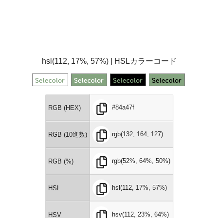
hsl(112, 17%, 57%) | HSLカラーコード
#84a47f
RGB (HEX)
rgb(132, 164, 127)
RGB (10進数)
rgb(52%, 64%, 50%)
RGB (%)
hsl(112, 17%, 57%)
HSL
hsv(112, 23%, 64%)
HSV