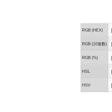
RGB (HEX)
RGB (10進数)
RGB (%)
HSL
HSV