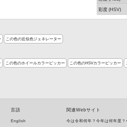
彩度 (HSV)
ー
この色の近似色ジェネレーター
ー
この色のホイールカラーピッカー
この色のHSVカラーピッカー
言語
関連Webサイト
English
今は令和何年？今年は何年度？